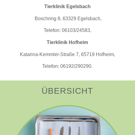
Tierklinik Egelsbach
Boschring 8, 63329 Egelsbach,
Telefon: 06103/24583,
Tierklinik Hofheim
Katarina-Kemmler-Straße 7, 65719 Hofheim,
Telefon: 06192/290290.
Cialis
ÜBERSICHT
Generika
wird
zur
Behandlung
der
erektilen