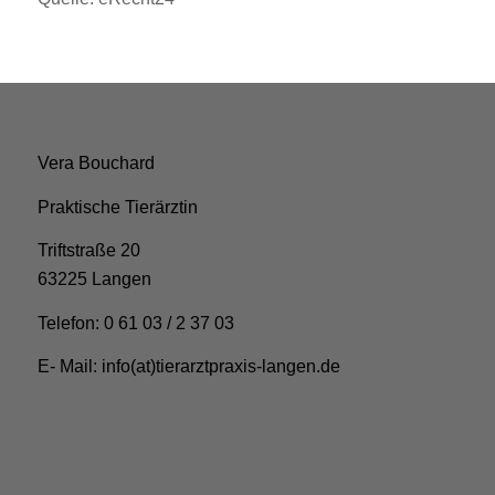
Vera Bouchard
Praktische Tierärztin
Triftstraße 20
63225 Langen
Telefon: 0 61 03 / 2 37 03
E- Mail: info(at)tierarztpraxis-langen.de